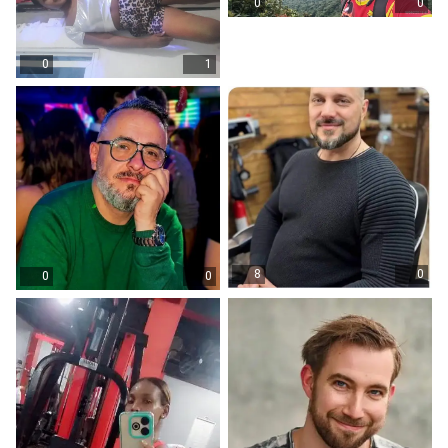
0
0
0
1
8
0
0
0