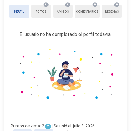
0
0
0
0
PERFIL
FOTOS
AMIGOS
COMENTARIOS
RESEÑAS
El usuario no ha completado el perfil todavía.
Puntos de vista: 2
|
Se unió el: julio 3, 2026
?