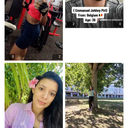
2
0
0
2