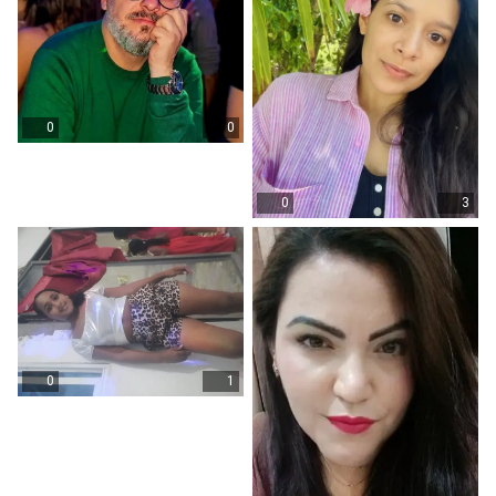
0
0
0
3
0
1