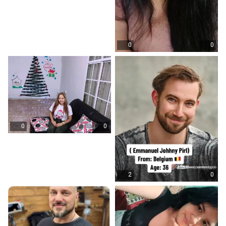
0
0
0
0
2
0