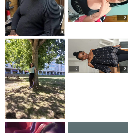
0
0
8
0
0
0
0
1